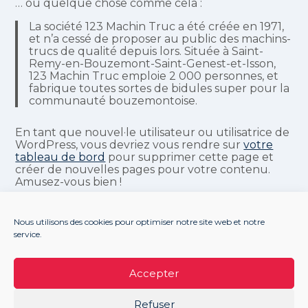
… ou quelque chose comme cela :
La société 123 Machin Truc a été créée en 1971,
et n’a cessé de proposer au public des machins-
trucs de qualité depuis lors. Située à Saint-
Remy-en-Bouzemont-Saint-Genest-et-Isson,
123 Machin Truc emploie 2 000 personnes, et
fabrique toutes sortes de bidules super pour la
communauté bouzemontoise.
En tant que nouvel·le utilisateur ou utilisatrice de
WordPress, vous devriez vous rendre sur
votre
tableau de bord
pour supprimer cette page et
créer de nouvelles pages pour votre contenu.
Amusez-vous bien !
Nous utilisons des cookies pour optimiser notre site web et notre
service.
Footer
LE CABINET
NOS ACCOMPAGNEMENTS
Principale
NOS OUTILS
ACTUALITÉS
RECRUTEMENT
Accepter
CONTACT
Refuser