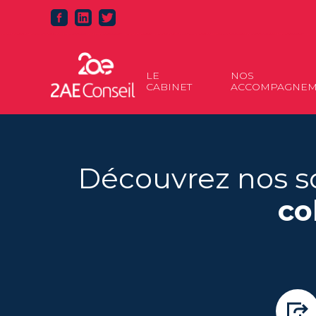
Principal
LE
NOS
CABINET
ACCOMPAGNEM
Aller
au
contenu
Découvrez nos s
co