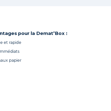
antages pour la Demat’Box :
e et rapide
 immédiats
naux papier