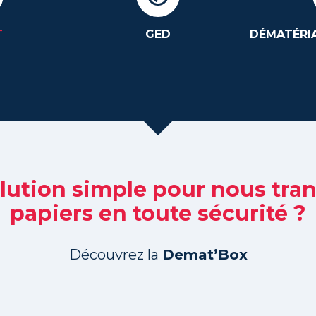
T
GED
DÉMATÉRIA
lution simple pour nous tr
papiers en toute sécurité ?
Découvrez la
Demat’Box