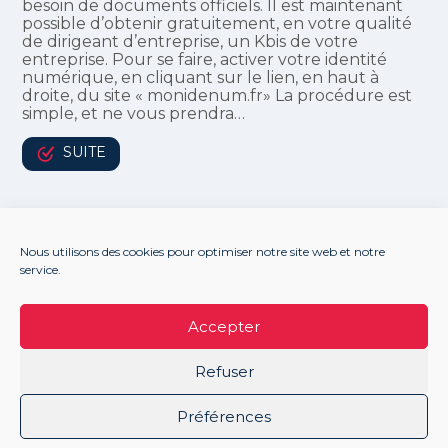
besoin de documents officiels. Il est maintenant
possible d’obtenir gratuitement, en votre qualité
de dirigeant d’entreprise, un Kbis de votre
entreprise. Pour se faire, activer votre identité
numérique, en cliquant sur le lien, en haut à
droite, du site « monidenum.fr» La procédure est
simple, et ne vous prendra…
SUITE
Nous utilisons des cookies pour optimiser notre site web et notre
service.
Footer
LE CABINET
NOS ACCOMPAGNEMENTS
Principale
NOS OUTILS
ACTUALITÉS
RECRUTEMENT
Accepter
CONTACT
Refuser
Footer
PLAN DU SITE
MENTIONS LÉGALES
Préférences